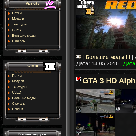
Vice city
Патчи
Модели
Текстуры
CLEO
Большие моды
Скачать
|
Большие моды III
|
Дата:
14.05.2016
|
Дата
GTA III
Патчи
GTA 3 HD Alpha
Модели
Текстуры
CLEO
Большие моды
Скачать
Статьи
Рейтинг загрузок