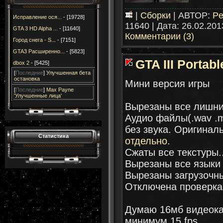
|
Сборки
| АВТОР:
Pe
Исправление ося...
- [19728]
11640 | Дата:
26.02.201
GTA 3 HD Alpha ...
- [11640]
Комментарии (3)
Город снега - S...
- [7151]
GTA3 Расширенно...
- [5823]
GTA III Portabl
dbox 2
- [5425]
[
Последние
]
Улучшенная бета
остановка
Мини версия игры
[
Последние
]
Max Payne
'Улучшенные лица'
Вырезаны все лишн
Аудио файлы(.wav .m
без звука. Оригина
Статистика
отдельно
.
Сжаты все текстуры.
Вырезаны все языки 
Вырезаны загрузочн
Отключена проверка
Думаю 16мб видеока
минимум 15 fps