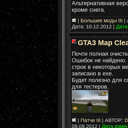
Альтернативная верс
кроме снега.
|
Большие моды III
|
Дата:
10.12.2012
|
Дата
GTA3 Map Cle
Почти полная очистк
Ошибок не найдено.
строк в некоторых ме
записано в ехе.
Будет полезно для с
для тестеров.
|
Патчи III
| АВТОР:
D
09.09.2012
|
Дата изме