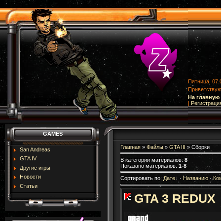
Пятница, 07.
Приветству
На главную
|
Регистраци
GAMES
Главная
»
Файлы
»
GTA III
» Сборки
San Andreas
GTA IV
В категории материалов
:
8
Показано материалов
:
1-8
Другие игры
Новости
Сортировать по
:
Дате
·
Названию
·
Ко
Статьи
GTA 3 REDUX