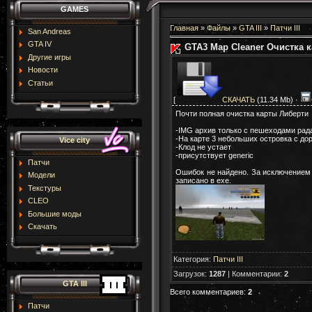
GAMES
Главная
»
Файлы
»
GTA III
»
Патчи III
San Andreas
GTA IV
GTA3 Map Cleaner Очистка 
Другие игры
Новости
Статьи
[
СКАЧАТЬ
(11.34 Mb) ·
Почти полная очистка карты Либерти
-IMG архив только с пешеходами ра
-На карте 3 небольших островка с до
Vice city
-Клод не устает
-присутствует generic
Патчи
Ошибок не найдено. За исключением б
Модели
записано в ехе.
Текстуры
CLEO
Большие моды
Скачать
Категория
:
Патчи III
Загрузок
:
1287
|
Комментарии
:
2
GTA III
Всего комментариев
:
2
Патчи