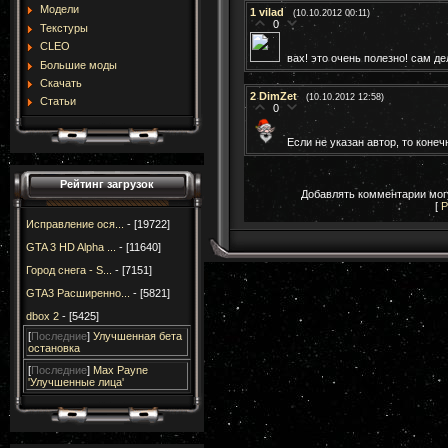
Модели
1
vilad
(10.10.2012 00:11)
0
Текстуры
CLEO
вах! это очень полезно! сам д
Большие моды
Скачать
2
DimZet
(10.10.2012 12:58)
Статьи
0
Если не указан автор, то коне
Рейтинг загрузок
Добавлять комментарии могу
[
Р
Исправление ося...
- [19722]
GTA 3 HD Alpha ...
- [11640]
Город снега - S...
- [7151]
GTA3 Расширенно...
- [5821]
dbox 2
- [5425]
[
Последние
]
Улучшенная бета
остановка
[
Последние
]
Max Payne
'Улучшенные лица'