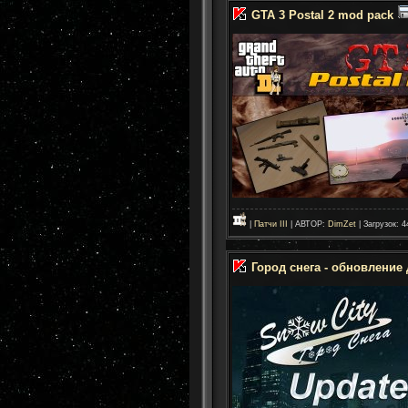
GTA 3 Postal 2 mod pack
|
Патчи III
| АВТОР:
DimZet
| Загрузок: 4
Город снега - обновление 