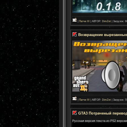
|
Патчи III
| АВТОР:
DimZet
| Загрузок: 6
Возвращение вырезанных
|
Патчи III
| АВТОР:
DimZet
| Загрузок: 5
GTA3 Потраченый перевод
Русская версия текста из PS2 версии