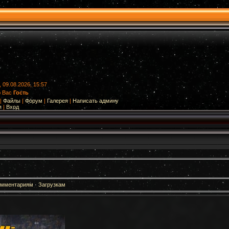
 09.08.2026, 15:57
ю Вас
Гость
|
Файлы
|
Форум
|
Галерея
|
Написать админу
я
|
Вход
омментариям
·
Загрузкам