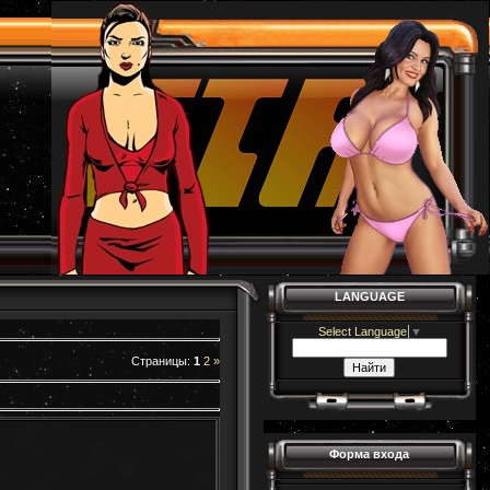
LANGUAGE
Select Language
▼
Страницы
:
1
2
»
Форма входа