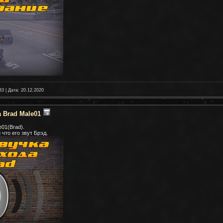
33 | Дата:
20.12.2020
 Brad Male01
01(Brad).
что его звут Брэд.