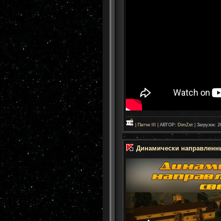
|
Патчи III
| АВТОР:
DimZet
| Загрузок: 2
Динамически направленный 