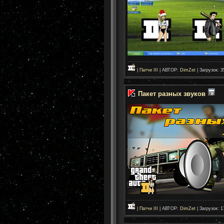
|
Патчи III
| АВТОР:
DimZet
| Загрузок: 3
Пакет разных звуков
|
Патчи III
| АВТОР:
DimZet
| Загрузок: 1