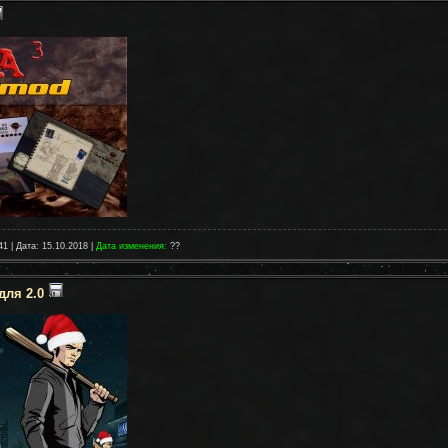
41 | Дата:
15.10.2018
|
Дата изменения:
??
для 2.0