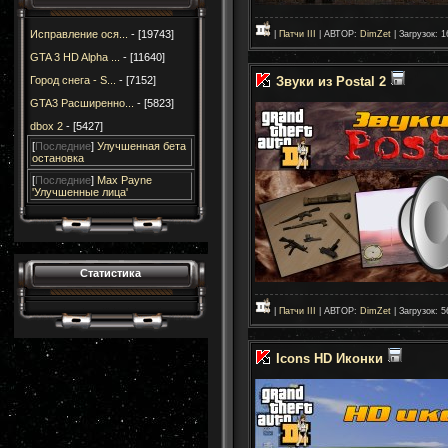
Исправление ося...
- [19743]
|
Патчи III
| АВТОР:
DimZet
| Загрузок: 1
GTA 3 HD Alpha ...
- [11640]
Звуки из Postal 2
Город снега - S...
- [7152]
GTA3 Расширенно...
- [5823]
dbox 2
- [5427]
[
Последние
]
Улучшенная бета
остановка
[
Последние
]
Max Payne
'Улучшенные лица'
Статистика
|
Патчи III
| АВТОР:
DimZet
| Загрузок: 5
Icons HD Иконки