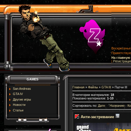
Воскресенье,
Приветству
На главную
|
Регистраци
GAMES
Главная
»
Файлы
»
GTA III
» Патчи III
San Andreas
GTA IV
В категории материалов
:
18
Показано материалов
:
1-10
Другие игры
Новости
Сортировать по
:
Дате
·
Названию
·
К
Статьи
Анти-застревание