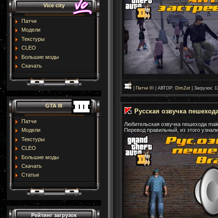
Vice city
Патчи
Модели
Текстуры
CLEO
Большие моды
Скачать
|
Патчи III
| АВТОР:
DimZet
| Загрузок: 1
GTA III
Русская озвучка пешехода
Патчи
Любительская озвучка пешехода male
Перевод правильный, из этого узнали 
Модели
Текстуры
CLEO
Большие моды
Скачать
Статьи
Рейтинг загрузок