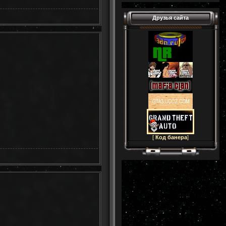
Друзья сайта
[
Код банера
]