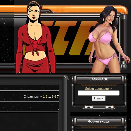
LANGUAGE
Select Language
▼
Страницы
:
«
1
2
...
5
6
7
Форма входа