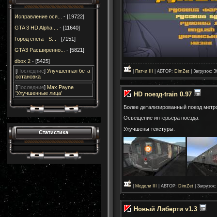
Исправление ося...
- [19722]
GTA 3 HD Alpha ...
- [11640]
Город снега - S...
- [7151]
GTA3 Расширенно...
- [5821]
dbox 2
- [5425]
[
Последние
]
Улучшенная бета
|
Патчи III
| АВТОР:
DimZet
| Загрузок: 3
остановка
[
Последние
]
Max Payne
'Улучшенные лица'
HD поезд-train 0.97
Более детализированный поезд метро
Освещение интерьера поезда.
Улучшены текстуры.
Статистика
|
Модели III
| АВТОР:
DimZet
| Загрузок:
Новый Либерти v1.3