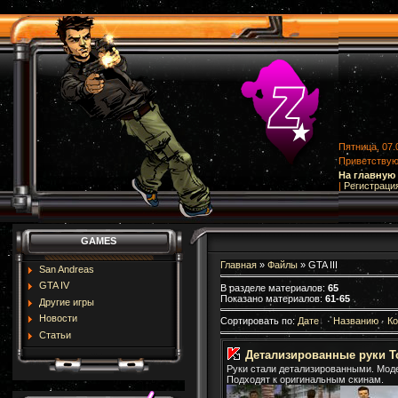
Пятница, 07.
Приветству
На главную
|
Регистраци
GAMES
Главная
»
Файлы
» GTA III
San Andreas
GTA IV
В разделе материалов
:
65
Показано материалов
:
61-65
Другие игры
Новости
Сортировать по
:
Дате
·
Названию
·
К
Статьи
Детализированные руки Т
Руки стали детализированными. Моде
Подходят к оригинальным скинам.