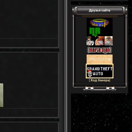
Друзья сайта
[
Код банера
]