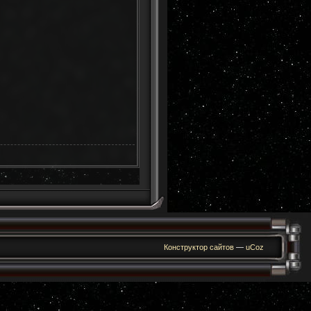
Конструктор сайтов
—
uCoz