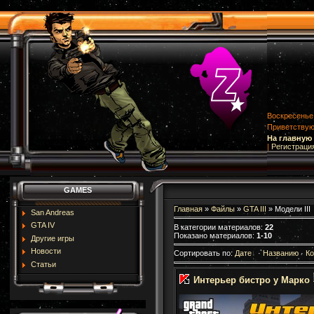
Воскресенье,
Приветству
На главную
|
Регистраци
GAMES
Главная
»
Файлы
»
GTA III
» Модели III
San Andreas
GTA IV
В категории материалов
:
22
Показано материалов
:
1-10
Другие игры
Новости
Сортировать по
:
Дате
·
Названию
·
К
Статьи
Интерьер бистро у Марко