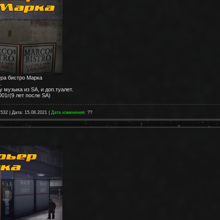
ера бистро Марка
.
 музыка из SA, и доп.туалет.
01г(9 лет после SA)
 532 | Дата:
15.08.2021
|
Дата изменения:
??