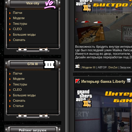
Vice city
Патчи
Модели
Текстуры
CLEO
Большие моды
Скачать
Возможность бродить внутри интерь
где был последний ужин Майка Липса
Имеется выход во двор, посетители, у
Дизайн интерьера переработан под 20
GTA III
|
Модели III
| АВТОР:
DimZet
| Загрузок:
Патчи
Модели
Интерьер банка Liberty
Текстуры
CLEO
Большие моды
Скачать
Статьи
Рейтинг загрузок