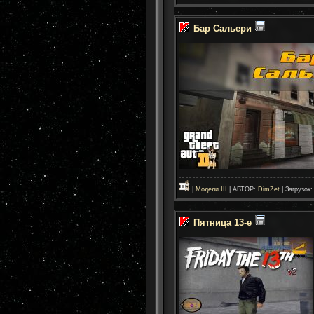
Бар Сальери
|
Модели III
| АВТОР:
DimZet
| Загрузок:
Пятница 13-е