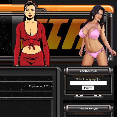
LANGUAGE
Select Language
▼
Страницы
:
1
2
3
»
Форма входа