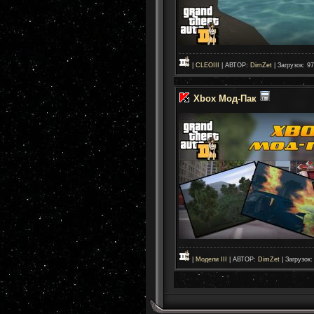
|
CLEOIII
| АВТОР:
DimZet
| Загрузок: 97
Xbox Мод-Пак
|
Модели III
| АВТОР:
DimZet
| Загрузок: