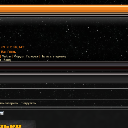
 09.08.2026, 14:15
ю Вас
Гость
|
Файлы
|
Форум
|
Галерея
|
Написать админу
я
|
Вход
омментариям
·
Загрузкам