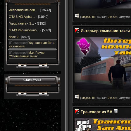
Исправление ося...
- [19743]
GTA 3 HD Alpha ...
- [11640]
|
Модели III
| АВТОР:
DimZet
| Загрузок:
Город снега - S...
- [7152]
GTA3 Расширенно...
- [5823]
Интерьер компании такси
dbox 2
- [5427]
[
Последние
]
Улучшенная бета
остановка
[
Последние
]
Max Payne
'Улучшенные лица'
Статистика
|
Модели III
| АВТОР:
DimZet
| Загрузок:
Транспорт из SA