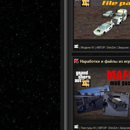
|
Модели III
| АВТОР:
DimZet
| Загрузок:
Наработки и файлы из игр
|
Текстуры III
| АВТОР:
DimZet
| Загрузок