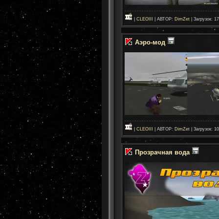
|
CLEOIII
| АВТОР:
DimZet
| Загрузок: 17
Аэро-мод
|
CLEOIII
| АВТОР:
DimZet
| Загрузок: 1
Прозрачная вода