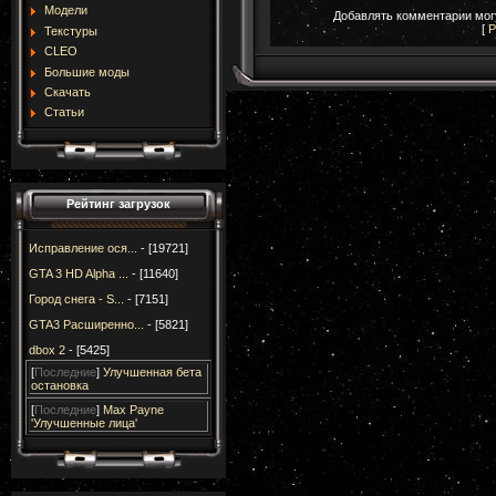
Модели
Добавлять комментарии могу
[
Р
Текстуры
CLEO
Большие моды
Скачать
Статьи
Рейтинг загрузок
Исправление ося...
- [19721]
GTA 3 HD Alpha ...
- [11640]
Город снега - S...
- [7151]
GTA3 Расширенно...
- [5821]
dbox 2
- [5425]
[
Последние
]
Улучшенная бета
остановка
[
Последние
]
Max Payne
'Улучшенные лица'