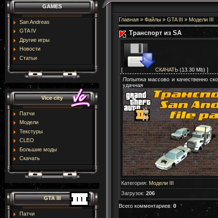
GAMES
Главная
»
Файлы
»
GTA III
»
Модели III
San Andreas
GTA IV
Транспорт из SA
Другие игры
Новости
Статьи
[
СКАЧАТЬ
(13.30 Mb) ]
Попытка
массово и качественно ско
удачная
Vice city
Патчи
Модели
Текстуры
CLEO
Большие моды
Скачать
Категория
:
Модели III
Загрузок
:
206
GTA III
Всего комментариев
:
0
Патчи