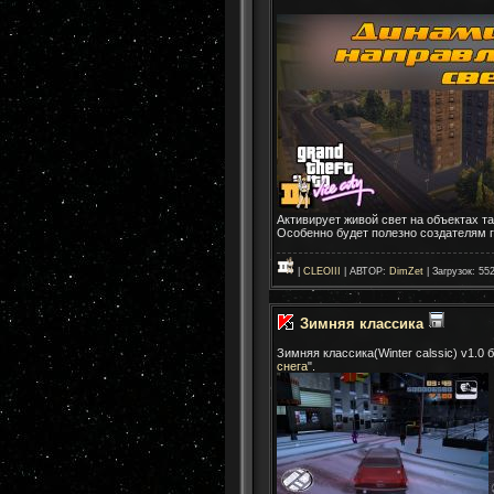
Активирует живой свет на объектах та
Особенно будет полезно создателям 
|
CLEOIII
| АВТОР:
DimZet
| Загрузок: 55
Зимняя классика
Зимняя классика(Winter calssic) v1.0
снега
".