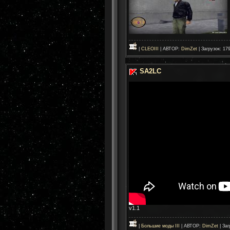
|
CLEOIII
| АВТОР:
DimZet
| Загрузок: 17
SA2LC
v1.1
|
Большие моды III
| АВТОР:
DimZet
| Заг