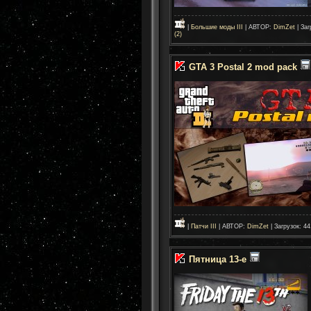
|
Большие моды III
| АВТОР:
DimZet
| Заг
(2)
GTA 3 Postal 2 mod pack
|
Патчи III
| АВТОР:
DimZet
| Загрузок: 44
Пятница 13-е