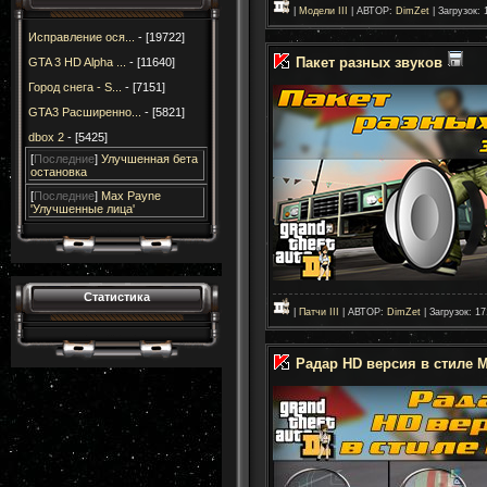
|
Модели III
| АВТОР:
DimZet
| Загрузок: 
Исправление ося...
- [19722]
Пакет разных звуков
GTA 3 HD Alpha ...
- [11640]
Город снега - S...
- [7151]
GTA3 Расширенно...
- [5821]
dbox 2
- [5425]
[
Последние
]
Улучшенная бета
остановка
[
Последние
]
Max Payne
'Улучшенные лица'
Статистика
|
Патчи III
| АВТОР:
DimZet
| Загрузок: 17
Радар HD версия в стиле M