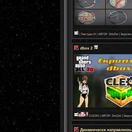
|
Текстуры III
| АВТОР:
DimZet
| Загрузок
dbox 2
CLEOIII
| АВТОР:
DimZet
| Загруз
Динамически направленны