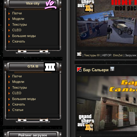
Vice city
Патчи
Модели
Текстуры
CLEO
Большие моды
Скачать
|
Текстуры III
| АВТОР:
DimZet
| Загрузок
GTA III
Бар Сальери
Патчи
Модели
Текстуры
CLEO
Большие моды
Скачать
Статьи
Рейтинг загрузок