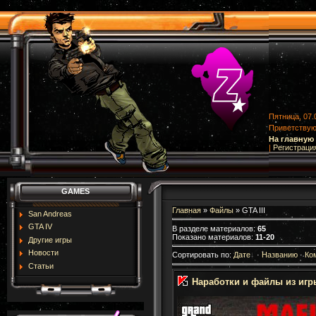
Пятница, 07.
Приветству
На главную
|
Регистраци
GAMES
Главная
»
Файлы
» GTA III
San Andreas
GTA IV
В разделе материалов
:
65
Показано материалов
:
11-20
Другие игры
Новости
Сортировать по
:
Дате
·
Названию
·
Ко
Статьи
Наработки и файлы из игр