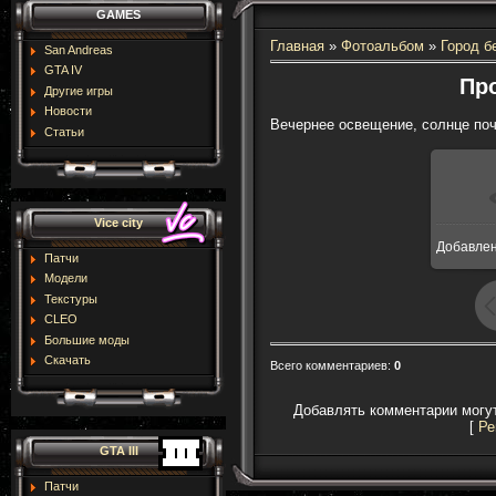
GAMES
Главная
»
Фотоальбом
»
Город б
San Andreas
GTA IV
Про
Другие игры
Новости
Вечернее освещение, солнце поч
Статьи
Vice city
Добавле
16
Патчи
Модели
Текстуры
CLEO
Большие моды
Скачать
Всего комментариев
:
0
Добавлять комментарии могут
[
Ре
GTA III
Патчи