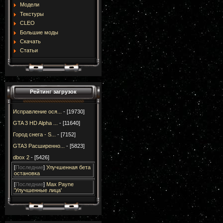
Модели
Текстуры
CLEO
Большие моды
Скачать
Статьи
Рейтинг загрузок
Исправление ося...
- [19730]
GTA 3 HD Alpha ...
- [11640]
Город снега - S...
- [7152]
GTA3 Расширенно...
- [5823]
dbox 2
- [5426]
[
Последние
]
Улучшенная бета
остановка
[
Последние
]
Max Payne
'Улучшенные лица'