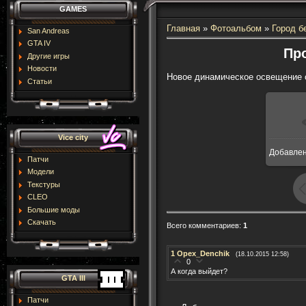
GAMES
Главная
»
Фотоальбом
»
Город б
San Andreas
GTA IV
Про
Другие игры
Новости
Новое динамическое освещение 
Статьи
Vice city
Добавле
16
Патчи
Модели
Текстуры
CLEO
Большие моды
Скачать
Всего комментариев
:
1
1
Opex_Denchik
(18.10.2015 12:58)
0
А когда выйдет?
GTA III
Патчи