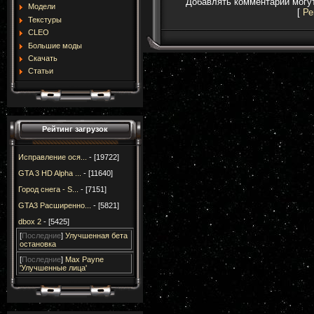
Добавлять комментарии могут
Модели
[
Ре
Текстуры
CLEO
Большие моды
Скачать
Статьи
Рейтинг загрузок
Исправление ося...
- [19722]
GTA 3 HD Alpha ...
- [11640]
Город снега - S...
- [7151]
GTA3 Расширенно...
- [5821]
dbox 2
- [5425]
[
Последние
]
Улучшенная бета
остановка
[
Последние
]
Max Payne
'Улучшенные лица'