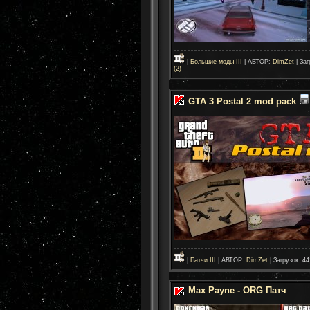
|
Большие моды III
| АВТОР:
DimZet
| Заг
(2)
GTA 3 Postal 2 mod pack
|
Патчи III
| АВТОР:
DimZet
| Загрузок: 44
Max Payne - ORG Патч