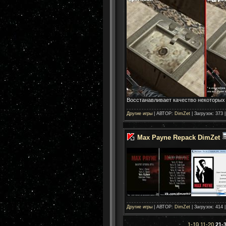
Восстанавливает качество некоторых 
Другие игры
| АВТОР:
DimZet
| Загрузок: 373 
Max Payne Repack DimZet
Другие игры
| АВТОР:
DimZet
| Загрузок: 414 
1-10
11-20
21-