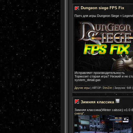
Dungeon siege FPS Fix
Патч для игры Dungeon Siege + Legend
Исправляет производительность
Тормозит старая игра? Низкий и не с
system_detail.gas
Другие игры
| АВТОР:
DimZet
| Загрузок: 648 
Зимняя классика
Зимняя классика(Winter calssic) v1.0
снега
".