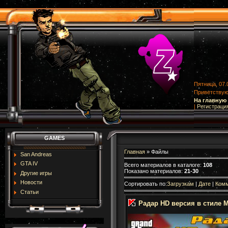
Пятница, 07.
Приветству
На главную
|
Регистраци
GAMES
Главная
»
Файлы
San Andreas
GTA IV
Всего материалов в каталоге
:
108
Показано материалов
:
21-30
Другие игры
Новости
Сортировать по
:
Загрузкам
|
Дате
|
Ком
Статьи
Радар HD версия в стиле M