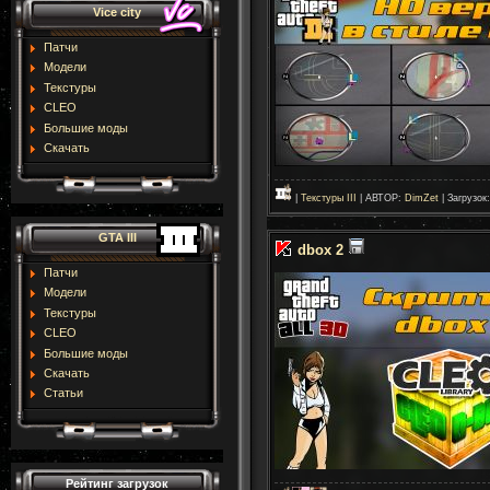
Vice city
Патчи
Модели
Текстуры
CLEO
Большие моды
Скачать
|
Текстуры III
| АВТОР:
DimZet
| Загрузок
GTA III
dbox 2
Патчи
Модели
Текстуры
CLEO
Большие моды
Скачать
Статьи
Рейтинг загрузок