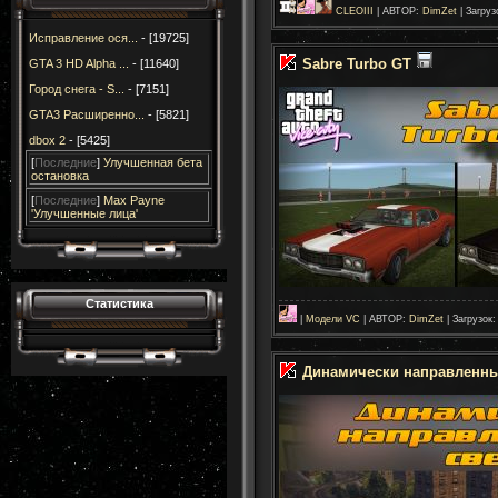
CLEOIII
| АВТОР:
DimZet
| Загруз
Исправление ося...
- [19725]
Sabre Turbo GT
GTA 3 HD Alpha ...
- [11640]
Город снега - S...
- [7151]
GTA3 Расширенно...
- [5821]
dbox 2
- [5425]
[
Последние
]
Улучшенная бета
остановка
[
Последние
]
Max Payne
'Улучшенные лица'
Статистика
|
Модели VC
| АВТОР:
DimZet
| Загрузок:
Динамически направленны