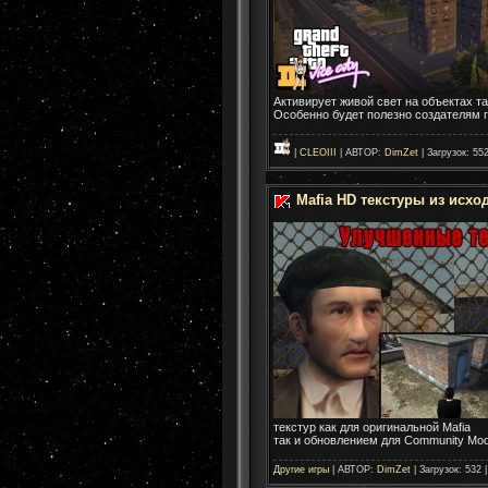
Активирует живой свет на объектах та
Особенно будет полезно создателям 
|
CLEOIII
| АВТОР:
DimZet
| Загрузок: 55
Mafia HD текстуры из исхо
текстур как для оригинальной Mafia
так и обновлением для Community Mo
Другие игры
| АВТОР:
DimZet
| Загрузок: 532 