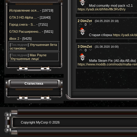
Mod comunity mod pack v2.1
https://yadi.sk/d/hNtvflfk3RvBVy
Исправление ося...
- [19719]
GTA 3 HD Alpha ...
- [11640]
2
DimZet
(04.05.2020 20:18)
0
Город снега - S...
- [7151]
GTA3 Расширенно...
- [5821]
Старая сборка
https://yadi.s
dbox 2
- [5425]
[
Последние
]
Улучшенная бета
3
DimZet
(31.08.2020 16:00)
остановка
0
[
Последние
]
Max Payne
'Улучшенные лица'
Mafia Steam Fix (A0.dta AB.dta)
https://www.moddb.com/mods/mafia-rem
Статистика
Copyright MyCorp © 2026