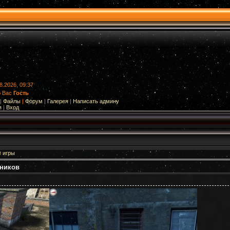
8.2026, 09:37
ю Вас
Гость
|
Файлы
|
Форум
|
Галерея
|
Написать админу
я
|
Вход
е игры
дников