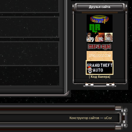
Друзья сайта
[
Код банера
]
Конструктор сайтов
—
uCoz