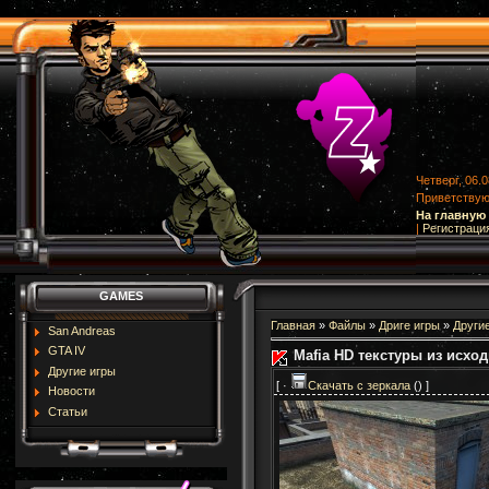
Четверг, 06.0
Приветству
На главную
|
Регистраци
GAMES
Главная
»
Файлы
»
Дриге игры
»
Други
San Andreas
GTA IV
Mafia HD текстуры из исхо
Другие игры
[ ·
Скачать с зеркала
() ]
Новости
Статьи