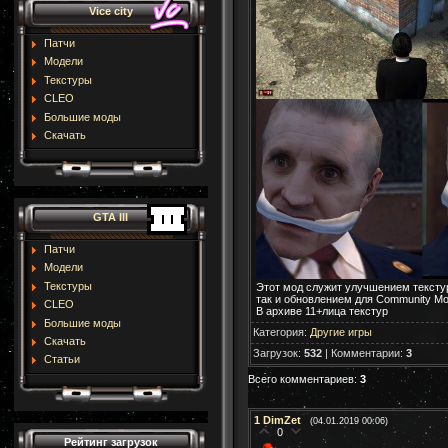
Vice city
Патчи
Модели
Текстуры
CLEO
Большие моды
Скачать
GTA III
Патчи
Модели
Текстуры
Этот мод служит улучшением текстур
так и обновлением для Community M
CLEO
В архиве 11+лица текстур
Большие моды
Категория
:
Другие игры
Скачать
Загрузок
:
532
|
Комментарии
:
3
Статьи
Всего комментариев
:
3
1
DimZet
(04.01.2019 00:06)
0
Рейтинг загрузок