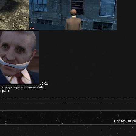
v0.01
 как для оригинальной Mafia
odpack
Порядок выво