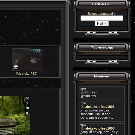
LANGUAGE
Select Language
▼
Форма входа
[
Vice city PS2
]
Мини-чат