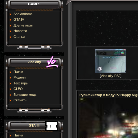
GAMES
San Andreas
GTA IV
Другие игры
Новости
Статьи
Vice city
Патчи
[
Vice city PS2
]
Модели
Текстуры
CLEO
Большие моды
Русификатор к моду P2 Happy Nig
Скачать
GTA III
Патчи