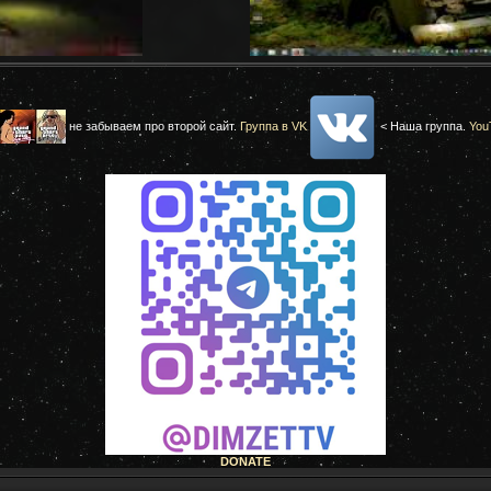
не забываем про второй сайт.
Группа в VK
< Наша группа.
You
DONATE