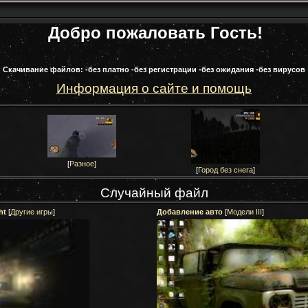
Добро пожаловать Гость!
Скачивание файлов: -без платно -без регистрации -без ожидания -без вирусов
Информация о сайте и помощь
[
Разное
]
[
Город без снега
]
Случайный файл
ht
[
Другие игры
]
Добавление авто
[
Модели III
]