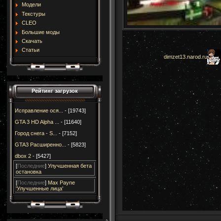
Модели
Текстуры
CLEO
Большие моды
Скачать
Статьи
dimzet13.narod.ru
Рейтинг загрузок
Исправление ося...
- [19743]
GTA 3 HD Alpha ...
- [11640]
Город снега - S...
- [7152]
GTA3 Расширенно...
- [5823]
dbox 2
- [5427]
[
Последние
]
Улучшенная бета
остановка
[
Последние
]
Max Payne
'Улучшенные лица'