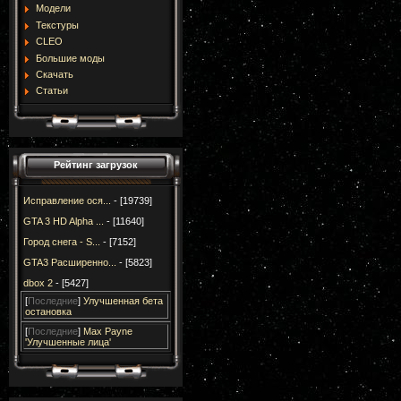
Модели
Текстуры
CLEO
Большие моды
Скачать
Статьи
Рейтинг загрузок
Исправление ося...
- [19739]
GTA 3 HD Alpha ...
- [11640]
Город снега - S...
- [7152]
GTA3 Расширенно...
- [5823]
dbox 2
- [5427]
[
Последние
]
Улучшенная бета
остановка
[
Последние
]
Max Payne
'Улучшенные лица'