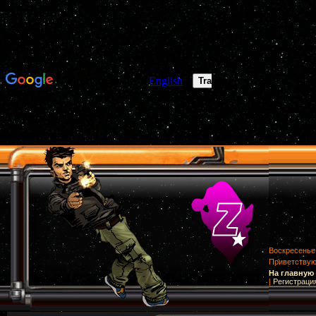
Воскресенье,
Приветству
На главную
|
Регистраци