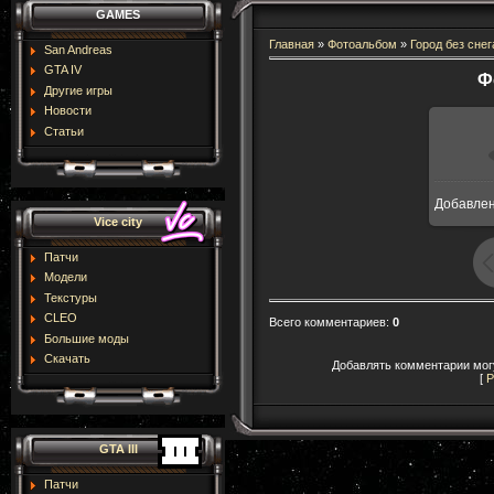
GAMES
Главная
»
Фотоальбом
»
Город без снег
San Andreas
GTA IV
Ф
Другие игры
Новости
Статьи
Добавле
16
Vice city
Патчи
Модели
Текстуры
CLEO
Всего комментариев
:
0
Большие моды
Скачать
Добавлять комментарии могу
[
Р
GTA III
Патчи