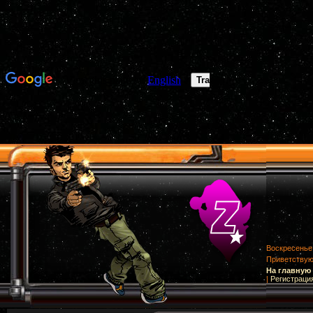
Воскресенье,
Приветству
На главную
|
Регистраци