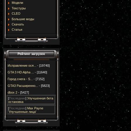
Модели
Текстуры
CLEO
Большие моды
Скачать
Статьи
Рейтинг загрузок
Исправление ося...
- [19740]
GTA 3 HD Alpha ...
- [11640]
Город снега - S...
- [7152]
GTA3 Расширенно...
- [5823]
dbox 2
- [5427]
[
Последние
]
Улучшенная бета
остановка
[
Последние
]
Max Payne
'Улучшенные лица'