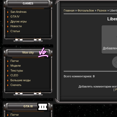
GAMES
Главная
»
Фотоальбом
»
Разное
» Libert
San Andreas
GTA IV
Libe
Другие игры
Новости
Статьи
Добавле
1
Vice city
Патчи
Модели
Текстуры
CLEO
Всего комментариев
:
0
Большие моды
Скачать
Добавлять комментарии могу
[
Р
GTA III
Патчи