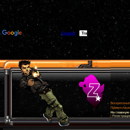
Воскресенье,
Приветству
На главную
|
Регистраци