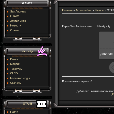
GAMES
Главная
»
Фотоальбом
»
Разное
» GTA3
San Andreas
GTA IV
Другие игры
Новости
Карта San Andreas вместо Liberty city
Статьи
Vice city
Добавле
16
Патчи
Модели
Текстуры
CLEO
Большие моды
Всего комментариев
:
0
Скачать
Добавлять комментарии могу
[
Р
GTA III
Патчи