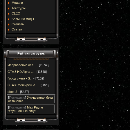
Модели
Текстуры
CLEO
Большие моды
Скачать
Статьи
Рейтинг загрузок
Исправление ося...
- [19743]
GTA 3 HD Alpha ...
- [11640]
Город снега - S...
- [7152]
GTA3 Расширенно...
- [5823]
dbox 2
- [5427]
[
Последние
]
Улучшенная бета
остановка
[
Последние
]
Max Payne
'Улучшенные лица'