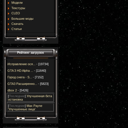
Модели
Текстуры
CLEO
Большие моды
Скачать
Статьи
Рейтинг загрузок
Исправление ося...
- [19734]
GTA 3 HD Alpha ...
- [11640]
Город снега - S...
- [7152]
GTA3 Расширенно...
- [5823]
dbox 2
- [5426]
[
Последние
]
Улучшенная бета
остановка
[
Последние
]
Max Payne
'Улучшенные лица'