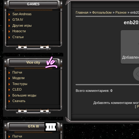
GAMES
Главная
»
Фотоальбом
»
Разное
» enb2
San Andreas
GTA IV
enb20
Другие игры
Новости
Статьи
Добавле
1
Vice city
Патчи
Модели
Текстуры
CLEO
Всего комментариев
:
0
Большие моды
Скачать
Добавлять комментарии могу
[
Р
GTA III
Патчи