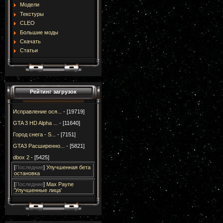
Модели
Текстуры
CLEO
Большие моды
Скачать
Статьи
Рейтинг загрузок
Исправление ося...
- [19719]
GTA 3 HD Alpha ...
- [11640]
Город снега - S...
- [7151]
GTA3 Расширенно...
- [5821]
dbox 2
- [5425]
[
Последние
]
Улучшенная бета
остановка
[
Последние
]
Max Payne
'Улучшенные лица'