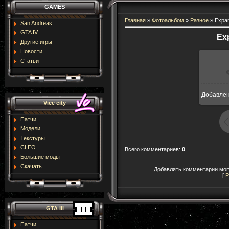
GAMES
Главная
»
Фотоальбом
»
Разное
» Expan
San Andreas
GTA IV
Ex
Другие игры
Новости
Статьи
Добавле
Vice city
Патчи
Модели
Текстуры
CLEO
Всего комментариев
:
0
Большие моды
Скачать
Добавлять комментарии могу
[
Р
GTA III
Патчи