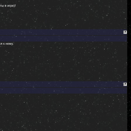
ты в игре)!
я к нему.