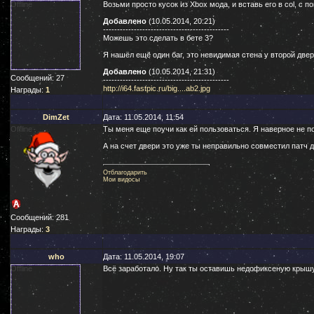
Offline
Возьми просто кусок из Xbox мода, и вставь его в col, с п
Добавлено
(10.05.2014, 20:21)
---------------------------------------------
Можешь это сделать в бете 3?
Я нашёл ещё один баг, это невидимая стена у второй двер
Добавлено
(10.05.2014, 21:31)
Сообщений:
27
---------------------------------------------
http://i64.fastpic.ru/big....ab2.jpg
Награды:
1
DimZet
Дата: 11.05.2014, 11:54
Offline
Ты меня еще поучи как ей пользоваться. Я наверное не 
А на счет двери это уже ты неправильно совместил патч 
Отблагодарить
Мои видосы
Сообщений:
281
Награды:
3
who
Дата: 11.05.2014, 19:07
Offline
Всё заработало. Ну так ты оставишь недофиксеную крышу