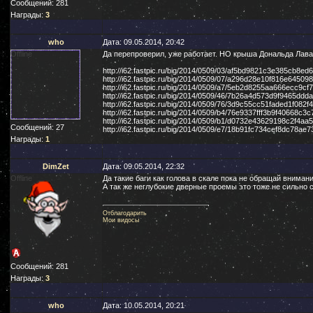
Сообщений:
281
Награды:
3
who
Дата: 09.05.2014, 20:42
Offline
Да перепроверил, уже работает. НО крыша Дональда Лава 
http://i62.fastpic.ru/big/2014/0509/03/af5bd9821c3e385cb8ed
http://i62.fastpic.ru/big/2014/0509/07/a296d28e10f816e64509
http://i62.fastpic.ru/big/2014/0509/a7/5eb2d8255aa666ecc9c
http://i62.fastpic.ru/big/2014/0509/46/7b26a4d573d9f9465dd
http://i62.fastpic.ru/big/2014/0509/76/3d9c55cc51faded1f082
http://i62.fastpic.ru/big/2014/0509/b4/76e9337fff3b9f40668c3
http://i62.fastpic.ru/big/2014/0509/b1/d0732e43629198c2f4a
Сообщений:
27
http://i62.fastpic.ru/big/2014/0509/e7/18b91fc734cef8dc78ae
Награды:
1
DimZet
Дата: 09.05.2014, 22:32
Offline
Да такие баги как голова в скале пока не обращай вниман
А так же неглубокие дверные проемы это тоже не сильно 
Отблагодарить
Мои видосы
Сообщений:
281
Награды:
3
who
Дата: 10.05.2014, 20:21