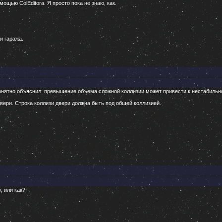
омощью СolEditora. Я просто пока не знаю, как.
и гаража.
понятно объяснил: превышение объема сложной коллизии может привести к нестабильн
двери. Строка коллизи двери должна быть под общей коллизией.
, или как?