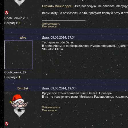
Скачать можно здесь
. Все последующие обновления буду
Всем кому не безразлично это, пробуем первую бету и о
Сообщений:
281
Награды:
3
Отблагодарить
Мои видосы
who
Дата: 09.05.2014, 17:34
Offline
Тестировал обе беты.
В принципе мне не безразлично. Нужно исправить (сделат
Staunton Plaza.
Сообщений:
27
Награды:
1
DimZet
Дата: 09.05.2014, 19:33
Offline
Вроде все это исправлял еще в бете1. Проверь.
В патче только коллизии. Модели в Расширенном издании.
Отблагодарить
Мои видосы