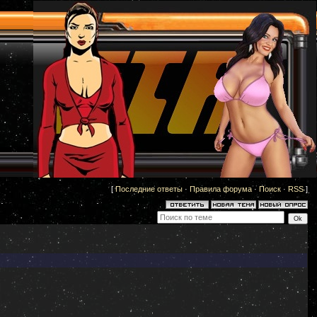
[
Последние ответы
·
Правила форума
·
Поиск
·
RSS
]