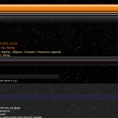
8.2026, 23:14
ю Вас
Гость
|
Файлы
|
Форум
|
Галерея
|
Написать админу
я
|
Вход
е звуки и т.д.)
лететь на Додо
емлится
нный
ь небоскреб или другое здание