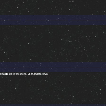
падать из небоскрёба. И доделать воду.