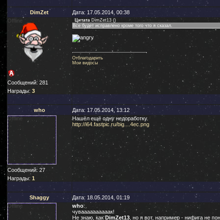
DimZet
Дата: 17.05.2014, 00:38
Offline
Цитата
DimZet13
(
)
Все будет исправлено кроме того что я сказал.
Отблагодарить
Мои видосы
Сообщений:
281
Награды:
3
who
Дата: 17.05.2014, 13:12
Offline
Нашёл ещё одну недоработку.
http://i64.fastpic.ru/big....4ec.png
Сообщений:
27
Награды:
1
Shaggy
Дата: 18.05.2014, 01:19
Offline
who
:
чуваааааааааак!
Не знаю, как
DimZet13
, но я вот, например - нифига не по