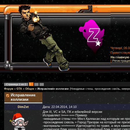
Четверг, 06.0
Приветству
На главную
|
Регистраци
1
Страница
1
из
2
2
»
Форум
»
GTA
»
Общее
»
Исправление коллизии
(Невидимые стены, прохождение сквозь, неверны
Исправление
коллизии
DimZet
Дата: 22.04.2014, 14:10
Offline
Для III, VC и SA, ПК и юбилейной версии
Исправляет ====-=== Пример
-невидимые стены === Мост Каллахан над которым не про
-прохождение сквозь = Город Призрак на который не приз
-материалы ======== Идете(едете) по траве, а звук каме
-солнечное блик ===== Когда солнечный блик слепит сквоз