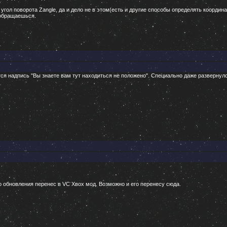
 угол поворота Zangle, да и дело не в этом(есть и другие способы определять координа
 обращаешься.
тся надпись ''Вы знаете вам тут находиться не положено". Специально даже развернулс
но обновления перенес в VC Хвох мод. Возможно и его перенесу сюда.