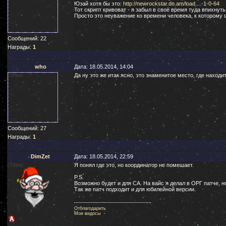
Юзай хотя бы это:
http://newrockstar.do.am/load....-1-0-64
Тот скрипт кривоват - я забыл в своё время туда впихнуть
Просто это неуважение ко времени человека, к которому
Сообщений:
22
Награды:
1
who
Дата: 18.05.2014, 14:04
Offline
Да ну это же итак ясно, это знаменитое место, где находи
Сообщений:
27
Награды:
1
DimZet
Дата: 18.05.2014, 22:59
Offline
Я понял где это, но координатор не помешает.
P.S.
Возможно будет и для СА. На вайс я делал в ОРГ патче, 
Так же патч подходит и для юбилейной версии.
Отблагодарить
Мои видосы