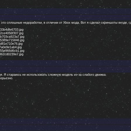
это сплошные недоработки, в отличии от Xbox мода. Вот я сделал скриншоты везде, гд
633b4dfe6703.jpg
82ce4056f307.jpg
f7b703ca923a7.jpg
da5389e715846.jpg
f4d81e710e76.jpg
c7a0e9e1ab4.jpg
a555e966d6cb1.jpg
7362cd0239e7.jpg
ия. Я стараюсь не использовать сложную модель из-за слабого движка.
серьезно.