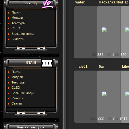
water
Пасхалка No2
Пас
Vice city
Патчи
Модели
18.04
Текстуры
30.05.2015
Рингтон Fatamars
CLEO
Прозрачная вода
Music из радио
Большие моды
DimZet
Di
Скачать
834
1
820
GTA III
male01
баг
Libe
Патчи
Модели
Текстуры
09.03
29.03.2015
CLEO
если вы имеете
Большие моды
Отличия
напишите 
характеристики
Скачать
DimZet
Статьи
Di
1000
0
1017
Рейтинг загрузок