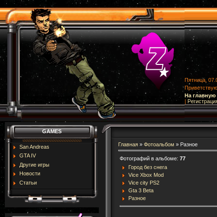
Пятница, 07.
Приветству
На главную
|
Регистраци
GAMES
Главная
»
Фотоальбом
» Разное
San Andreas
GTA IV
Фотографий в альбоме
:
77
Другие игры
Город без снега
Новости
Vice Xbox Mod
Статьи
Vice city PS2
Gta 3 Beta
Разное