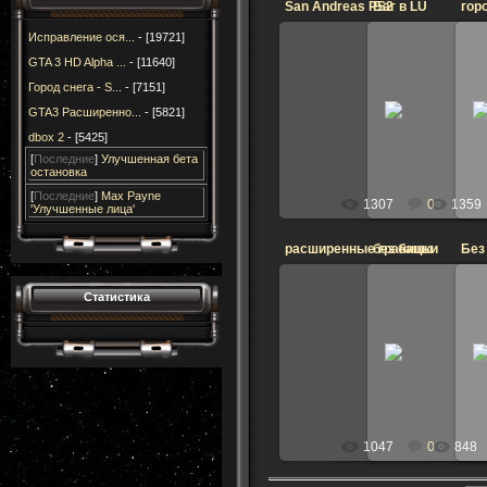
San Andreas PS2
Баг в LU
гор
Исправление ося...
- [19721]
GTA 3 HD Alpha ...
- [11640]
19.02.2015
Город снега - S...
- [7151]
11.02
На кухне имеется отражение
GTA3 Расширенно...
- [5821]
Di
DimZet
dbox 2
- [5425]
[
Последние
]
Улучшенная бета
остановка
[
Последние
]
Max Payne
1307
0
1359
'Улучшенные лица'
расширенные границы
без башки
Без
Статистика
10.08.2014
10.08
DimZet
Di
1047
0
848