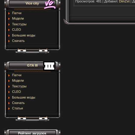
Просмотров:
481
|
Добавил:
DimZet
|
Д
Vice city
Патчи
Модели
Текстуры
CLEO
Большие моды
Скачать
GTA III
Патчи
Модели
Текстуры
CLEO
Большие моды
Скачать
Статьи
Рейтинг загрузок