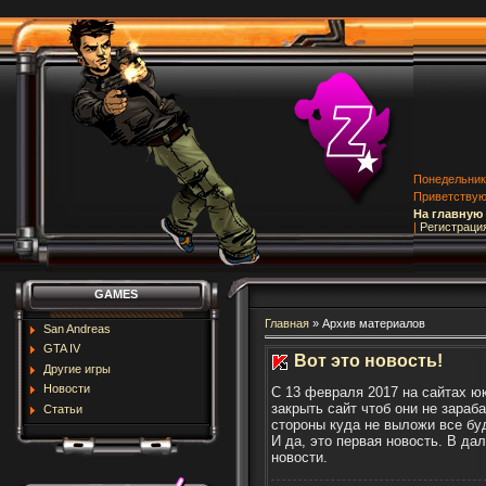
Понедельник,
Приветству
На главную
|
Регистраци
GAMES
Главная
»
Архив материалов
San Andreas
GTA IV
Вот это новость!
Другие игры
Новости
С 13 февраля 2017 на сайтах ю
закрыть сайт чтоб они не зараб
Статьи
стороны куда не выложи все буд
И да, это первая новость. В д
новости.