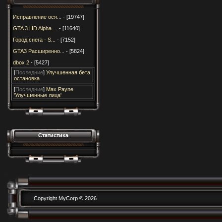
Исправление ося...
- [19747]
GTA 3 HD Alpha ...
- [11640]
Город снега - S...
- [7152]
GTA3 Расширенно...
- [5824]
dbox 2
- [5427]
[
Последние
]
Улучшенная бета
остановка
[
Последние
]
Max Payne
'Улучшенные лица'
Статистика
Copyright MyCorp © 2026