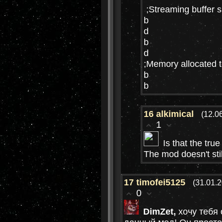
;Streaming buffer s
b
d
b
d
;Memory allocated 
b
b
16
alkimical
(12.0
1
Is that the tru
The mod doesn't stil
17
timofei5125
(31.01.
0
DimZet,
хочу тебя 