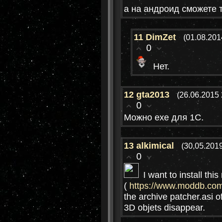
а на андроид сможете 
11
DimZet
(01.08.201
0
Нет.
12
gta2013
(26.06.2015 
0
Можно exe для 1C.
13
alkimical
(30.05.2019
0
I want to install thi
(
https://www.moddb.com
the archive patcher.asi 
3D objets disappear.