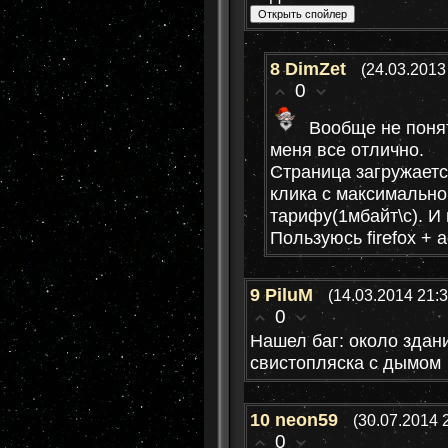
8
DimZet
(24.03.2013
0
Вообще не понят
меня все отлично.
Страница загружаетс
клика с максимально
тарифу(1мбайт\с). И 
Пользуюсь firefox + a
9
PiluM
(14.03.2014 21:3
0
Нашел баг: около здан
свистопляска с дымом
10
neon59
(30.07.2014 
0