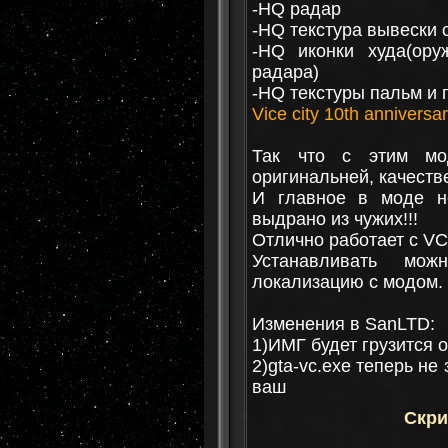
-HQ радар
-HQ текстура вывески 
-HQ иконки худа(ору
радара)
-HQ текстуры пальм и 
Vice city 10th anniversar
Так что с этим мо
оригинальней, качеств
И главное в моде н
выдрано из чужих!!!
Отлично работает с V
Устанавливать мо
локализацию с модом.
Изменения в SanLTD:
1)ИМГ будет грузится 
2)gta-vc.exe теперь не
ваш
Скри