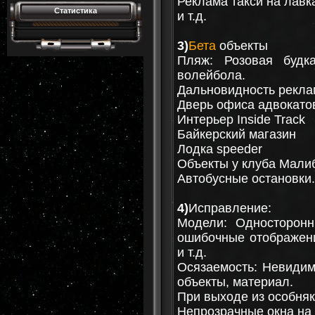
Реклама такси на лавк
Статистика
и т.д.
3)
Бета
объекты
Пляж: Розовая будк
волейбола.
Дальновидность рекла
Дверь офиса адвокато
Интерьер Inside Track
Байкерский магазин
Лодка speeder
Объекты у клуба Мали
Автобусные остановки.
4)
Исправление:
Модели: Односторонн
ошибочные отображени
и т.д.
Осязаемость: Невидим
объекты, материал.
При выходе из особняк
Непрозрачные окна на 