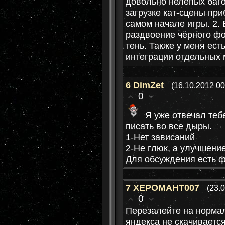
довольно нелепых баго
загрузке кат-сцены при
самом начале игры. 2. 
раздвоение чёрного фо
тень. Также у меня ест
интеграции отдельных м
6
DimZet
(16.10.2012 00
0
Я уже отвечал теб
писать во все дыры.
1-Нет зависаний
2-Не глюк, а улучшение
Для обсуждения есть 
7
XEPOMAHT007
(23.
0
Перезалейте на норма
яндекса не скачивается