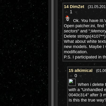
14
DimZet
(31.05.201
1
Ok. You have III
Open patcher.ini, find 
sectors
" and "
;Memory
Delete strings(4107**)
What about white text
new models. Maybe I wi
modification.
P.S. I participated in
15
alkimical
(01.0
0
When i delete 
with a "Unhandled 
0040c314" after 3 m
Is this the true way