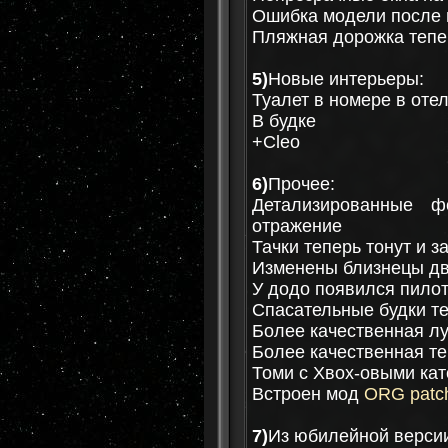
Ошибка модели после 
Пляжная дорожка тепе
5)
Новые интерьеры:
Туалет в номере в оте
В будке
+Cleo
6)
Прочее:
Детализированные 
отражение
Тачки теперь тонут и 
Изменены близнецы дву
У додо появился пилот
Спасательные будки т
Более качественная л
Более качественная те
Томи с Хвох-овыми кат
Встроен мод
ORG patc
7)
Из юбилейной верси