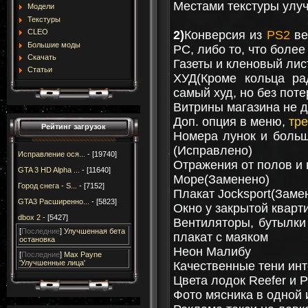
Местами текстуры улучш
Модели
Текстуры
CLEO
2)
Конверсия из
PS2
ве
Большие моды
РС, либо то, что более
Скачать
Газеты и кленовый ли
Статьи
ХУД(Кроме кольца ра
самый худ, но без поте
Витрины магазина не д
Доп. опция в меню,
тр
Рейтинг загрузок
Номера лунок и больш
(Исправлено)
Исправление ося...
- [19740]
Отражения от полов и 
GTA 3 HD Alpha ...
- [11640]
Море(Заменено)
Город снега - S...
- [7152]
Плакат Jocksport(Заме
GTA3 Расширенно...
- [5823]
Окно у закрытой кварт
dbox 2
- [5427]
Вентиляторы, бутылки
[
Последние
]
Улучшенная бета
плакат с маяком
остановка
Неон Малибу
[
Последние
]
Max Payne
'Улучшенные лица'
Качественные тени ин
Цвета лодок Reefer и P
Фото мясника в одной 