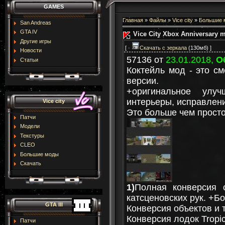
GAMES
Главная
»
Файлы
»
Vice city
»
Большие 
San Andreas
GTA IV
Vice City Xbox Anniversary 
Другие игры
[ ·
Скачать с зеркала
(130мб) ]
Новости
57136 от
23.01.2018,
О
Статьи
Коктейль мод - это см
версии.
+оригинальное улуч
интерьеры, исправления
Vice city
Это больше чем просто
Патчи
Модели
Текстуры
CLEO
Большие моды
Скачать
1)
Полная конверсия
катсценовских рук. +Б
GTA III
Конверсия объектов и 
Конверсия лодок Tropic
Патчи