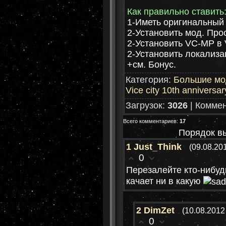
Как правильно ставить
1-Иметь оригинальный V
2-Установить мод. Прос
2-Установить VC-MP в V
2-Установить локализац
+см. Бонус.
Категория
:
Большие м
Vice city 10th anniversar
Загрузок
:
3026
|
Комме
Всего комментариев
:
17
Порядок в
1
Just_Think
(09.08.20
0
Перезалейте кто-нибудь
качает ни в какую
2
DimZet
(10.08.2012
0