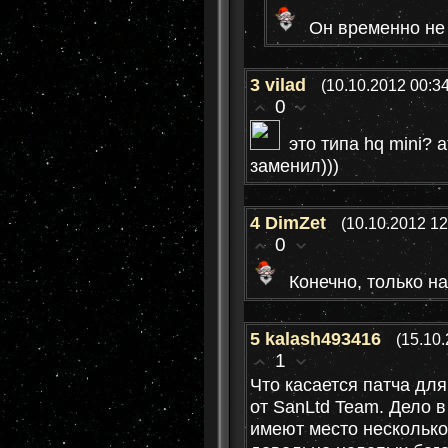
Он временно не
3
vilad
(10.10.2012 00:34
0
это типа hq mini? 
заменил)))
4
DimZet
(10.10.2012 12
0
Конечно, только н
5
kalash493416
(15.10
1
Что касается патча дл
от SanLtd Team. Дело в
имеют место несколько