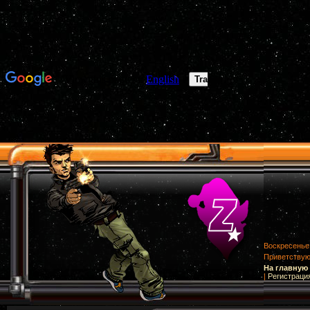
Воскресенье,
Приветству
На главную
|
Регистраци