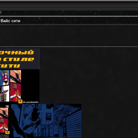
I
 Вайс сити