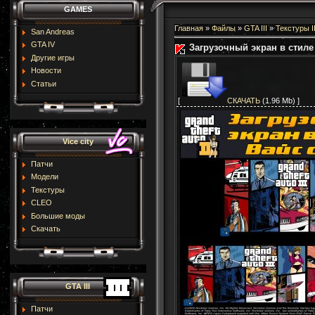
GAMES
Главная
»
Файлы
»
GTA III
»
Текстуры II
San Andreas
GTA IV
Загрузочный экран в стиле
Другие игры
Новости
Статьи
[
СКАЧАТЬ
(1.96 Mb) ]
Vice city
Патчи
Модели
Текстуры
CLEO
Большие моды
Скачать
GTA III
Патчи