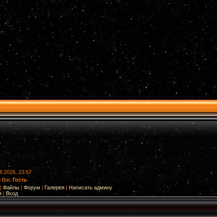
8.2026, 23:57
ю Вас
Гость
|
Файлы
|
Форум
|
Галерея
|
Написать админу
я
|
Вход