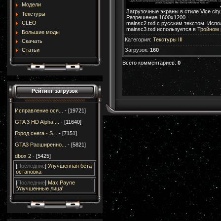
Модели
Загрузочные экраны в стиле Vice city
Текстуры
Разрешение 1600х1200.
CLEO
mainsc2.txd с русским текстом. Испо
mainsc3.txd используется в
Тройном 
Большие моды
Категория
:
Текстуры III
Скачать
Загрузок
:
160
Статьи
Всего комментариев
:
0
Рейтинг загрузок
Исправление ося...
- [19721]
GTA 3 HD Alpha ...
- [11640]
Город снега - S...
- [7151]
GTA3 Расширенно...
- [5821]
dbox 2
- [5425]
[
Последние
]
Улучшенная бета
остановка
[
Последние
]
Max Payne
'Улучшенные лица'