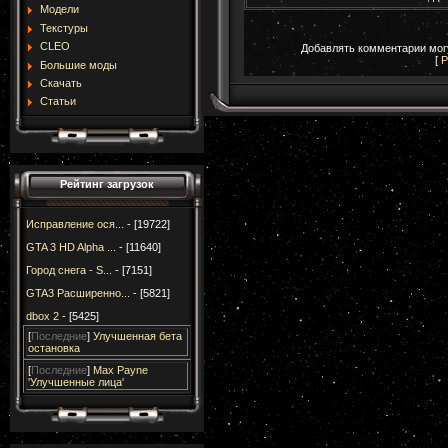
Модели
Текстуры
CLEO
Добавлять комментарии могу
[
Р
Большие моды
Скачать
Статьи
Рейтинг загрузок
Исправление ося...
- [19722]
GTA 3 HD Alpha ...
- [11640]
Город снега - S...
- [7151]
GTA3 Расширенно...
- [5821]
dbox 2
- [5425]
[
Последние
]
Улучшенная бета
остановка
[
Последние
]
Max Payne
'Улучшенные лица'