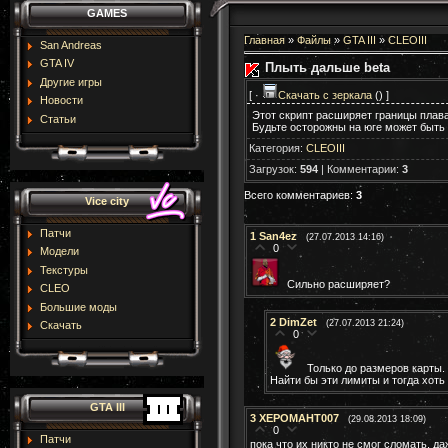
GAMES
Главная
»
Файлы
»
GTA III
»
CLEOIII
San Andreas
GTA IV
Плыть дальше beta
Другие игры
[ ·
Скачать с зеркала
() ]
Новости
Этот скрипт расширяет границы плава
Статьи
Будьте осторожны на юге может быть
Категория
:
CLEOIII
Загрузок
:
594
|
Комментарии
:
3
Всего комментариев
:
3
Vice city
Патчи
1
San4ez
(27.07.2013 14:16)
0
Модели
Текстуры
Сильно расширяет?
CLEO
Большие моды
2
DimZet
(27.07.2013 21:24)
Скачать
0
Только до размеров карты.
Найти бы эти лимиты и тогда хоть
GTA III
3
XEPOMAHT007
(29.08.2013 18:09)
0
Патчи
пока что их никто не смог сломать, д